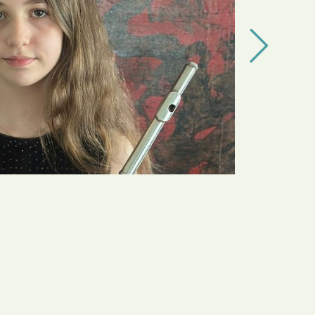
 und Bands
Nex
gebot an Ensembles und Bands
 ein.