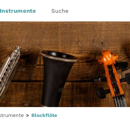
Instrumente
Suche
strumente
Blockflöte