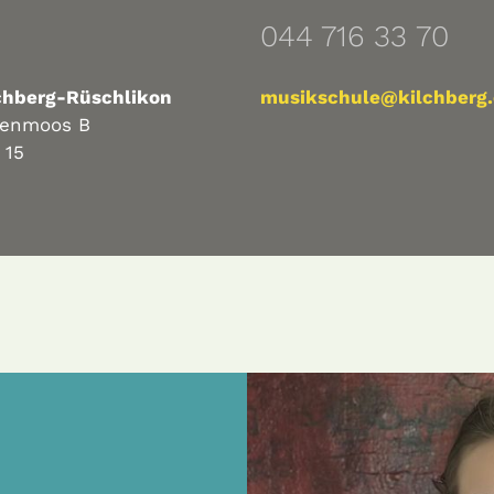
044 716 33 70
chberg-Rüschlikon
musikschule@kilchberg
nenmoos B
 15
25.06.2024
Lernen Sie