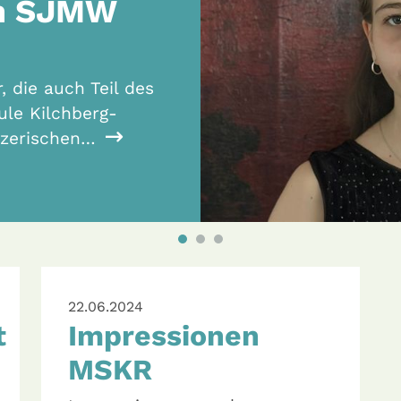
Ensembles
kennen!
Ein vielfältiges An
lädt zum Mitspielen
22.06.2024
t
Impressionen
MSKR