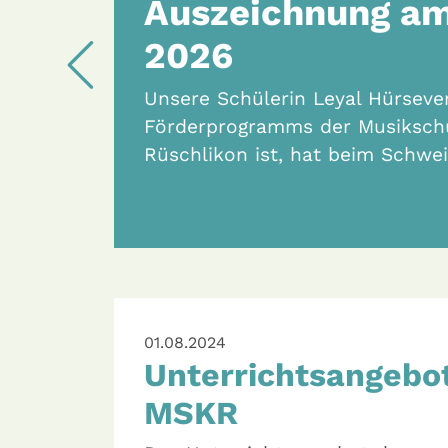
W
Previous
eil des
rg-
…
01.08.2024
Unterrichtsangebo
MSKR